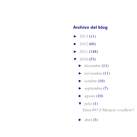
Suscribirse 
Archivo del blog
2013
(11)
►
2012
(60)
►
2011
(148)
►
2010
(53)
▼
diciembre
(11)
►
noviembre
(11)
►
octubre
(10)
►
septiembre
(7)
►
agosto
(10)
►
julio
(1)
▼
Error #93.9 Memory overflow!!
abril
(3)
►