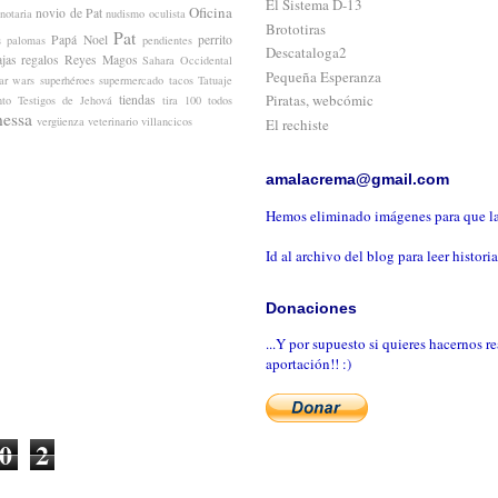
El Sistema D-13
Oficina
novio de Pat
notaria
nudismo
oculista
Brototiras
Pat
Papá Noel
perrito
s
palomas
pendientes
Descataloga2
jas
regalos
Reyes Magos
Sahara Occidental
Pequeña Esperanza
tar wars
superhéroes
supermercado
tacos
Tatuaje
Piratas, webcómic
tiendas
nto
Testigos de Jehová
tira 100
todos
essa
vergüenza
veterinario
villancicos
El rechiste
amalacrema@gmail.com
Hemos eliminado imágenes para que la
Id al archivo del blog para leer histori
Donaciones
...Y por supuesto si quieres hacernos r
aportación!! :)
0
2