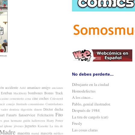
No debes perderte...
Dibujante en la ciudad
són
accidente
amaniaco
amigo
Adsl
ancianos
Homodefectus
 Esteban
bombones
Bonus Track
blackberry
A los cinco...
cine
coches
casino
cementerio
cena
Colesterol
Pablo, genial ilustrador.
ucir
conejo frustrado
consumismo
Controladores
Dóctor
ducha
 vader
dentista
digestión
dinero
Después de 1984
Fito
fanservice
nart
Fanarts
Felicitación
La tira de cargols (cat)
es
gran hermano
guión
halloween
Harry Potter
Frusly
juguetes
ad
iphone
jóvenes
Karaoke
La tira de
Las cosas claras
Madre
maestra
mascota
mamá
médico