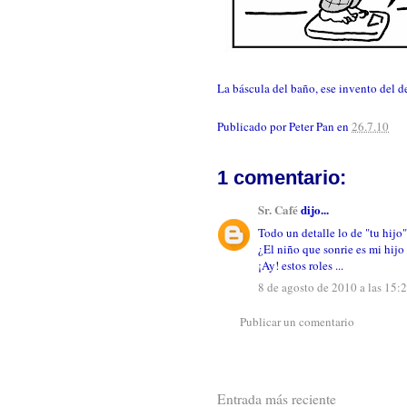
La báscula del baño, ese invento del d
Publicado por
Peter Pan
en
26.7.10
1 comentario:
Sr. Café
dijo...
Todo un detalle lo de "tu hijo" 
¿El niño que sonrie es mi hijo 
¡Ay! estos roles ...
8 de agosto de 2010 a las 15:
Publicar un comentario
Entrada más reciente