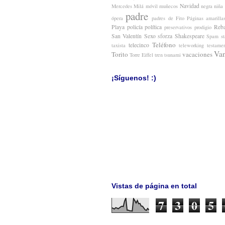
Navidad
Mercedes Milá
móvil
muñecos
negra
niña
padre
ópera
padres de Fito
Páginas amarilla
Playa
policía
política
Reba
preservativos
prodigio
San Valentín
Sexo
sforza
Shakespeare
Spam
s
Teléfono
telecinco
taxista
teleworking
testame
Van
Torito
vacaciones
Torre Eiffel
tren
tsunami
¡Síguenos! :)
Vistas de página en total
7
3
0
5