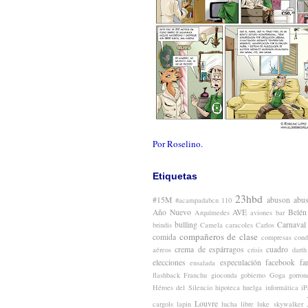
Por Roselino.
Etiquetas
23hbd
#15M
abuson
abu
#acampadabcn
110
Año Nuevo
AVE
Belén
Arquímedes
aviones
bar
bulling
Carnaval
brindis
Camela
caracoles
Carlos
compañeros de clase
comida
compresas
cond
crema de espárragos
cuadro
aéreos
crisis
darth
elecciones
especulación
facebook
fa
ensalada
flashback
Franchu
gioconda
gobierno
Goga
gorron
Héroes del Silencio
hipoteca
huelga
informática
iP
Louvre
cargols
lapin
lucha libre
luke skywalker