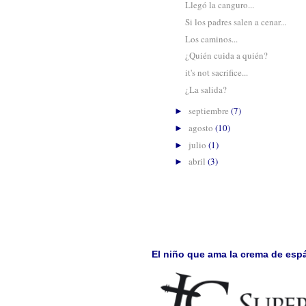
Llegó la canguro...
Si los padres salen a cenar...
Los caminos...
¿Quién cuida a quién?
it's not sacrifice...
¿La salida?
septiembre
(7)
►
agosto
(10)
►
julio
(1)
►
abril
(3)
►
El niño que ama la crema de esp