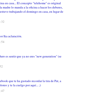
cina en casa... El concepto "telehome" es original
, la madre lo manda a la oficina a hacer los deberes,
estuvo trabajando el domingo en casa, en lugar de
4:32
or lka aclaración.
5:54
uro es sentir que ya no eres "new generation" (se
:52
ebook que te ha gustado recordar la tira de Pat, a
oloreo y te la cuelgo por aquí... ;)
8:47