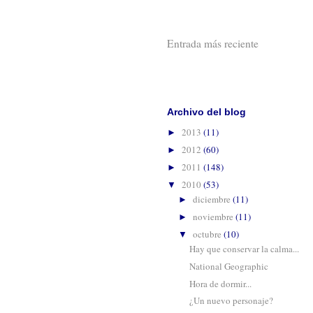
Entrada más reciente
Suscribirse 
Archivo del blog
2013
(11)
►
2012
(60)
►
2011
(148)
►
2010
(53)
▼
diciembre
(11)
►
noviembre
(11)
►
octubre
(10)
▼
Hay que conservar la calma...
National Geographic
Hora de dormir...
¿Un nuevo personaje?