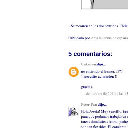
...Se recorren en los dos sentidos. "
Publicado por
Ama la crema de espárr
5 comentarios:
Unknown
dijo...
no entiendo el humor. ????
!! necesito aclaración !!
gracias.
11 de octubre de 2010 a las 1
Peter Pan
dijo...
Hola Josefa! Muy sencillo, ig
para que podamos trabajar en c
tareas domésticas (como padres
son tan flexibles. El concepto