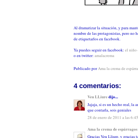
Al dramatizar la situación, y para man
nombre de las protagonistas, pero no h
de etiquetarlos en facebook.
Ya puedes seguir en facebook:
el niño
o en twitter:
amalacrema
Publicado por
Ama la crema de espárr
4 comentarios:
Veu LLiure
dijo...
Jajaja, si es un hecho real, l
que contarla, sois geniales
28 de enero de 2011 a las 6:4
Ama la crema de espárragos
Gracias Veu Lliure, y gracias 