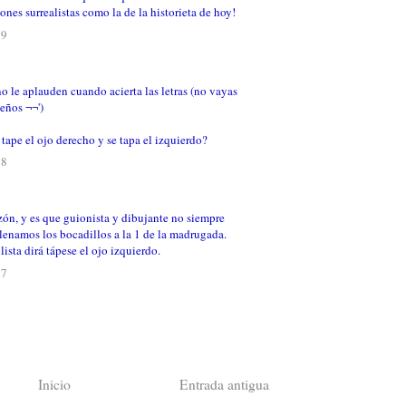
ones surrealistas como la de la historieta de hoy!
59
le aplauden cuando acierta las letras (no vayas
eños ¬¬')
 tape el ojo derecho y se tapa el izquierdo?
18
zón, y es que guionista y dibujante no siempre
ellenamos los bocadillos a la 1 de la madrugada.
lista dirá tápese el ojo izquierdo.
17
Inicio
Entrada antigua