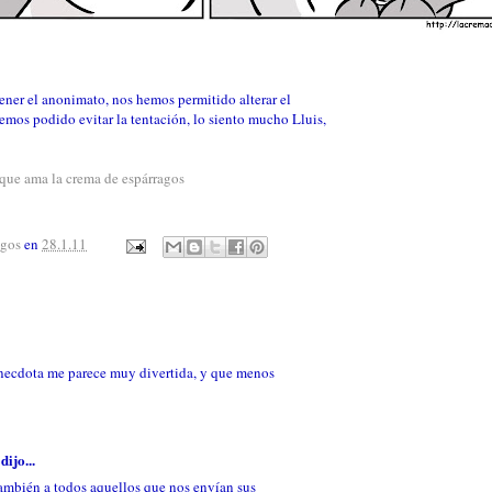
tener el anonimato, nos hemos permitido alterar el
emos podido evitar la tentación, lo siento mucho Lluis,
 que ama la crema de espárragos
agos
en
28.1.11
a anecdota me parece muy divertida, y que menos
5
dijo...
también a todos aquellos que nos envían sus