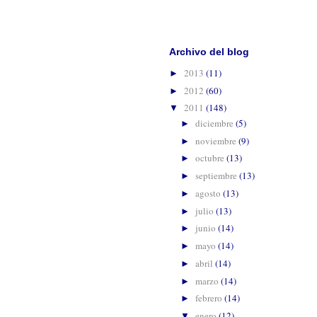
Suscribirse 
Archivo del blog
2013
(11)
►
2012
(60)
►
2011
(148)
▼
diciembre
(5)
►
noviembre
(9)
►
octubre
(13)
►
septiembre
(13)
►
agosto
(13)
►
julio
(13)
►
junio
(14)
►
mayo
(14)
►
abril
(14)
►
marzo
(14)
►
febrero
(14)
►
enero
(12)
▼