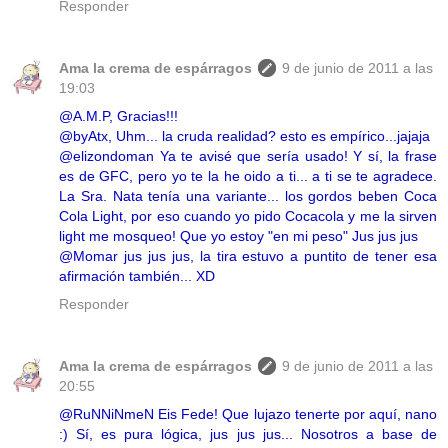
Responder
Ama la crema de espárragos
9 de junio de 2011 a las
19:03
@A.M.P, Gracias!!!
@byAtx, Uhm... la cruda realidad? esto es empírico...jajaja
@elizondoman Ya te avisé que sería usado! Y sí, la frase
es de GFC, pero yo te la he oido a ti... a ti se te agradece.
La Sra. Nata tenía una variante... los gordos beben Coca
Cola Light, por eso cuando yo pido Cocacola y me la sirven
light me mosqueo! Que yo estoy "en mi peso" Jus jus jus
@Momar jus jus jus, la tira estuvo a puntito de tener esa
afirmación también... XD
Responder
Ama la crema de espárragos
9 de junio de 2011 a las
20:55
@RuNNiNmeN Eis Fede! Que lujazo tenerte por aquí, nano
:) Sí, es pura lógica, jus jus jus... Nosotros a base de