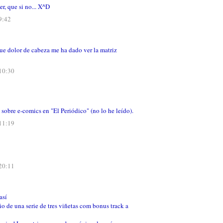
r, que si no... X^D
9:42
que dolor de cabeza me ha dado ver la matriz
 10:30
o sobre e-comics en "El Periódico" (no lo he leído).
 11:19
 20:11
así
io de una serie de tres viñetas com bonus track a