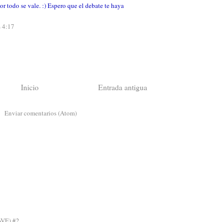
mor todo se vale. :) Espero que el debate te haya
s 4:17
Inicio
Entrada antigua
a:
Enviar comentarios (Atom)
AVE) #2