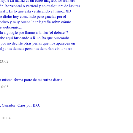
ejor! La matriz es un cubo mágico, los número
n, horizontal o vertical y en cualquiera de las tres
al... Es lo que está verificando el niño... XD
e dicho hoy comeindo pero gracias por el
ódico y muy buena la infografía sobre cómic
ue webcómic...
la a google por llamar a la tira "el debate"?
abe aquí buscando a Ru o Ra que buscando
por no decirte otras perlas que nos aparecen en
 algunas de esas personas deberían visitar a un
 23:02
misma, forma parte de mi rutina diaria.
s 0:05
s. Ganador: Caos por K.O.
s 10:04