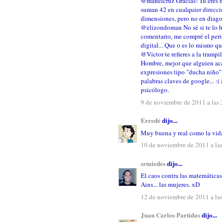
@manelcruz Gracias! Tú eres m
suman 42 en cualquier direcció
dimensiones, pero no en diagon
@elizondoman No sé si te lo h
comentario, me compré el peri
digital... Que o es lo mismo q
@Víctor te refieres a la trampil
Hombre, mejor que alguien ac
expresiones tipo "ducha niño" 
palabras claves de google... :(
psicólogo.
9 de noviembre de 2011 a las
Erredé
dijo...
Muy buena y real como la vida 
10 de noviembre de 2011 a la
srmiedes
dijo...
El caos contra las matemática
Ains... las mujeres. xD
12 de noviembre de 2011 a la
Juan Carlos Partidas
dijo...