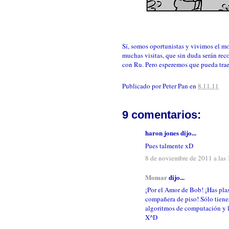
Sí, somos oportunistas y vivimos el m
muchas visitas, que sin duda serán re
con Ru. Pero esperemos que pueda traer
Publicado por
Peter Pan
en
8.11.11
9 comentarios:
haron jones dijo...
Pues talmente xD
8 de noviembre de 2011 a las 
Momar
dijo...
¡Por el Amor de Bob! ¡Has pl
compañera de piso! Sólo tiene
algoritmos de computación y l
X^D