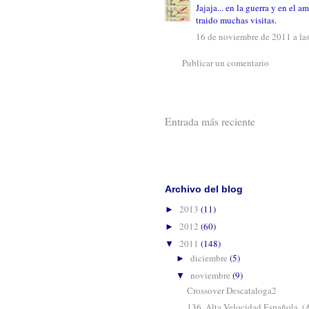
Jajaja... en la guerra y en el a
traido muchas visitas.
16 de noviembre de 2011 a la
Publicar un comentario
Entrada más reciente
Suscribirse 
Archivo del blog
2013
(11)
►
2012
(60)
►
2011
(148)
▼
diciembre
(5)
►
noviembre
(9)
▼
Crossover Descataloga2
136. Alta Velocidad Española. (