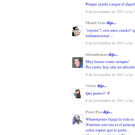
Porque ayuda a pagar el alquile
8 de noviembre de 2011 a las 
Manel Cruz
dijo...
"cuyons"!, sois unos cracks!! 
tridimensional ...
8 de noviembre de 2011 a las
elizondoman
dijo...
Muy bueno como siempre!
Por cierto, hoy sale un artícul
8 de noviembre de 2011 a las
Víctor
dijo...
Qué perros!! :P
8 de noviembre de 2011 a las
Peter Pan
dijo...
@haronjones Jajaja la vida es 
@momar esta tira es el princip
color, espero que te guste...