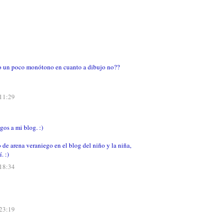
to un poco monótono en cuanto a dibujo no??
 11:29
gos a mi blog. :)
 de arena veraniego en el blog del niño y la niña,
. :)
 18:34
 23:19