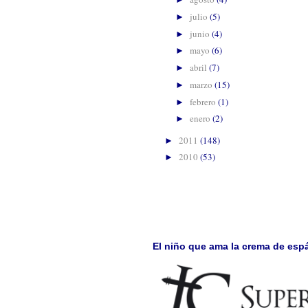
julio
(5)
►
junio
(4)
►
mayo
(6)
►
abril
(7)
►
marzo
(15)
►
febrero
(1)
►
enero
(2)
►
2011
(148)
►
2010
(53)
►
El niño que ama la crema de esp