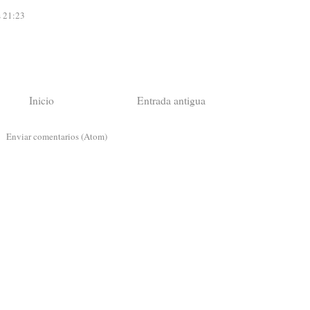
s 21:23
Inicio
Entrada antigua
a:
Enviar comentarios (Atom)