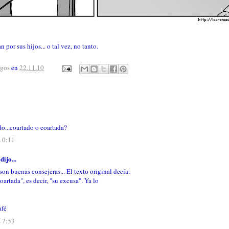
 por sus hijos... o tal vez, no tanto.
agos
en
22.11.10
o...coartado o coartada?
s 0:11
dijo...
son buenas consejeras... El texto original decía:
artada", es decir, "su excusa". Ya lo
afé
s 7:53