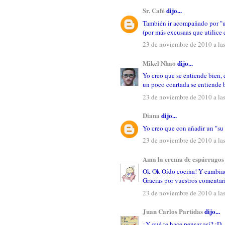
Sr. Café
dijo...
También ir acompañado por "un
(por más excusaas que utilice 
23 de noviembre de 2010 a la
Mikel Nhao
dijo...
Yo creo que se entiende bien,
un poco coartada se entiende 
23 de noviembre de 2010 a la
Diana
dijo...
Yo creo que con añadir un "su 
23 de noviembre de 2010 a la
Ama la crema de espárragos
Ok Ok Oído cocina! Y cambiad
Gracias por vuestros comentar
23 de noviembre de 2010 a la
Juan Carlos Partidas
dijo...
¿Y qué te hace pensar así? ;D