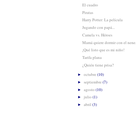
El cuadro
Piratas
Harry Potter: La película
Jugando con papá...
Camela vs. Héroes
Mamá quiere dormir con el nene.
¡Qué listo que es mi niño!
Tarifa plana
¿Quién tiene prisa?
octubre
(10)
►
septiembre
(7)
►
agosto
(10)
►
julio
(1)
►
abril
(3)
►