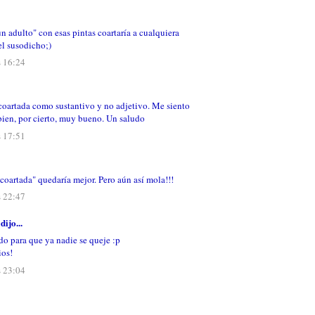
 adulto" con esas pintas coartaría a cualquiera
el susodicho;)
s 16:24
 coartada como sustantivo y no adjetivo. Me siento
bien, por cierto, muy bueno. Un saludo
s 17:51
coartada" quedaría mejor. Pero aún así mola!!!
s 22:47
dijo...
o para que ya nadie se queje :p
ios!
s 23:04