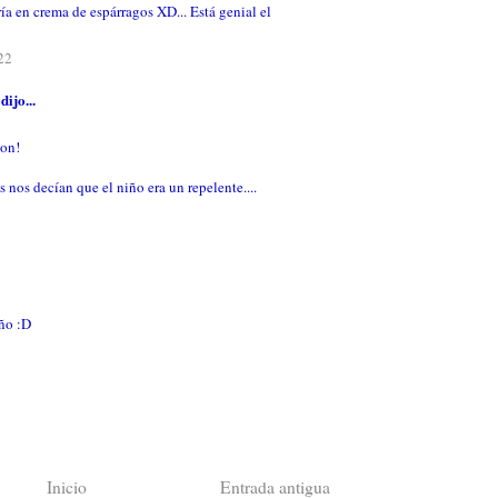
ía en crema de espárragos XD... Está genial el
22
dijo...
gon!
 nos decían que el niño era un repelente....
iño :D
Inicio
Entrada antigua