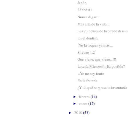
Japón
23hbd #1
Nunca digas...
Más allá de la vida...
Les 23 heures de la bande dessin
En el dentista
¡No la toques ya más,...
SIteveo 1.2
Que viene, que viene...!!!
Lotería Microsoft ¿Es posible?
...Yo no soy tonto
En la frutería
¿Y tú, qué sorpresa te inventarás
febrero
(14)
►
enero
(12)
►
2010
(53)
►