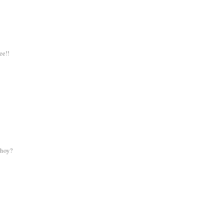
ee!!
 hoy?