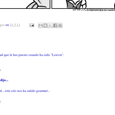
agos
en
31.3.11
dad que le has puesto cuando ha oído "Louvre".
9
dijo...
.. este crío nos ha salido gourmet...
0