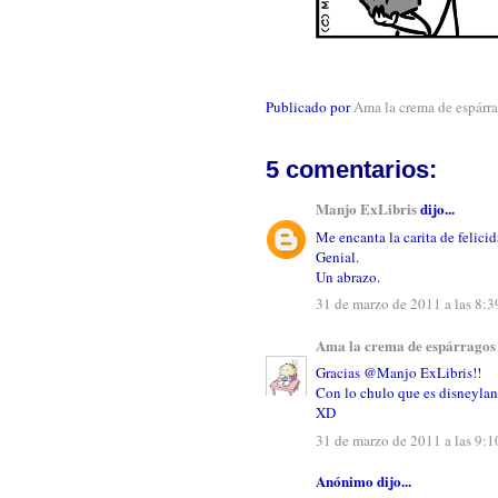
Publicado por
Ama la crema de espárr
5 comentarios:
Manjo ExLibris
dijo...
Me encanta la carita de felici
Genial.
Un abrazo.
31 de marzo de 2011 a las 8:3
Ama la crema de espárragos
Gracias @Manjo ExLibris!!
Con lo chulo que es disneyland.
XD
31 de marzo de 2011 a las 9:1
Anónimo dijo...