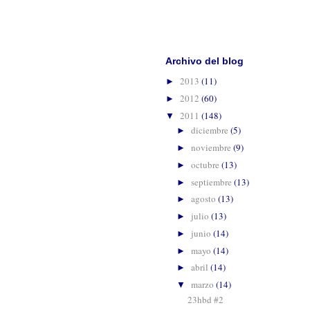
Suscribirse 
Archivo del blog
2013
(11)
►
2012
(60)
►
2011
(148)
▼
diciembre
(5)
►
noviembre
(9)
►
octubre
(13)
►
septiembre
(13)
►
agosto
(13)
►
julio
(13)
►
junio
(14)
►
mayo
(14)
►
abril
(14)
►
marzo
(14)
▼
23hbd #2