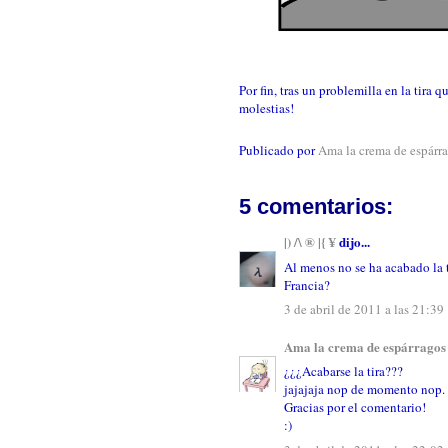
Por fin, tras un problemilla en la tira
molestias!
Publicado por
Ama la crema de espárr
5 comentarios:
|) /\ ® |{ ¥
dijo...
Al menos no se ha acabado la 
Francia?
3 de abril de 2011 a las 21:39
Ama la crema de espárragos
¿¿¿Acabarse la tira???
jajajaja nop de momento nop.
Gracias por el comentario!
:)