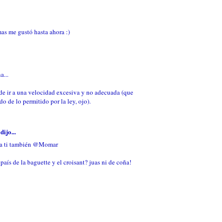
as me gustó hasta ahora :)
a...
de ir a una velocidad excesiva y no adecuada (que
o de lo permitido por la ley, ojo).
dijo...
 a ti también @Momar
país de la baguette y el croisant? juas ni de coña!