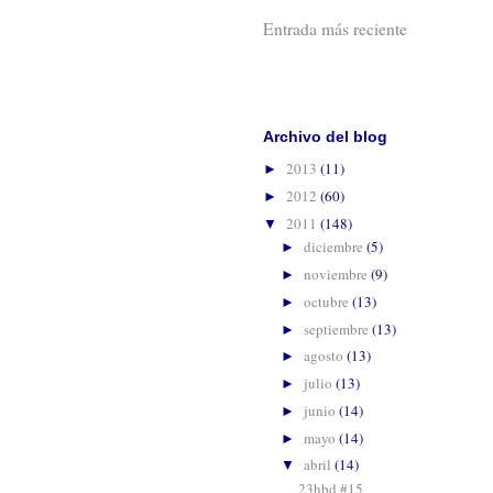
Entrada más reciente
Suscribirse 
Archivo del blog
2013
(11)
►
2012
(60)
►
2011
(148)
▼
diciembre
(5)
►
noviembre
(9)
►
octubre
(13)
►
septiembre
(13)
►
agosto
(13)
►
julio
(13)
►
junio
(14)
►
mayo
(14)
►
abril
(14)
▼
23hbd #15