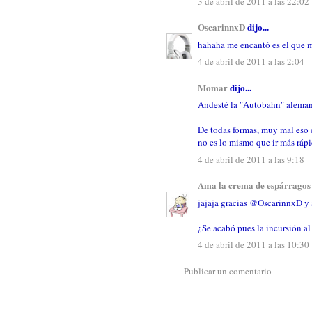
3 de abril de 2011 a las 22:02
OscarinnxD
dijo...
hahaha me encantó es el que m
4 de abril de 2011 a las 2:04
Momar
dijo...
Andesté la "Autobahn" aleman
De todas formas, muy mal eso 
no es lo mismo que ir más rápid
4 de abril de 2011 a las 9:18
Ama la crema de espárragos
jajaja gracias @OscarinnxD y
¿Se acabó pues la incursión al 
4 de abril de 2011 a las 10:30
Publicar un comentario