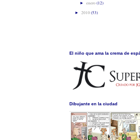
enero
(12)
►
2010
(53)
►
El niño que ama la crema de esp
Dibujante en la ciudad