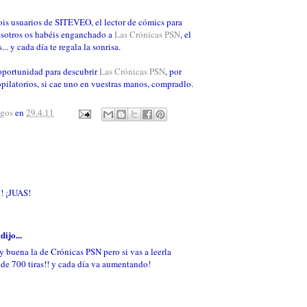
is usuarios de SITEVEO, el lector de cómics para
sotros os habéis enganchado a
Las Crónicas PSN
, el
. y cada día te regala la sonrisa.
oportunidad para descubrir
Las Crónicas PSN
, por
copilatorios, si cae uno en vuestras manos, compradlo.
agos
en
29.4.11
i! ¡JUAS!
dijo...
uy buena la de Crónicas PSN pero si vas a leerla
 de 700 tiras!! y cada día va aumentando!