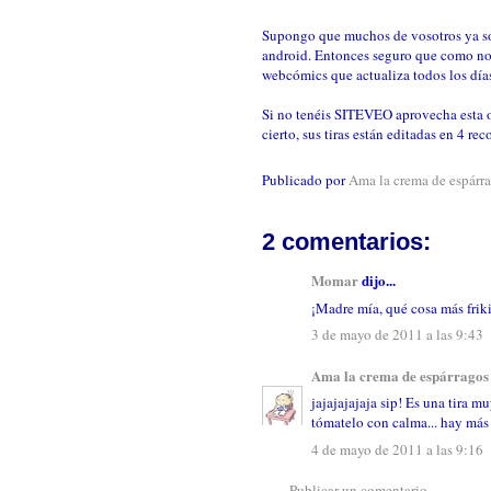
Supongo que muchos de vosotros ya so
android. Entonces seguro que como no
webcómics que actualiza todos los días..
Si no tenéis SITEVEO aprovecha esta 
cierto, sus tiras están editadas en 4 re
Publicado por
Ama la crema de espárr
2 comentarios:
Momar
dijo...
¡Madre mía, qué cosa más frik
3 de mayo de 2011 a las 9:43
Ama la crema de espárragos
jajajajajaja sip! Es una tira m
tómatelo con calma... hay más
4 de mayo de 2011 a las 9:16
Publicar un comentario