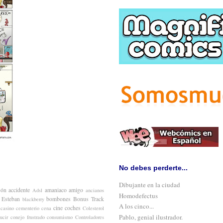
No debes perderte...
Dibujante en la ciudad
són
accidente
amaniaco
amigo
Adsl
ancianos
Homodefectus
 Esteban
bombones
Bonus Track
blackberry
A los cinco...
cine
coches
casino
cementerio
cena
Colesterol
Pablo, genial ilustrador.
ucir
conejo frustrado
consumismo
Controladores