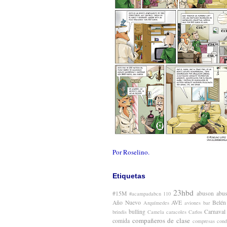
Por Roselino.
Etiquetas
23hbd
#15M
abuson
abu
#acampadabcn
110
Año Nuevo
AVE
Belén
Arquímedes
aviones
bar
bulling
Carnaval
brindis
Camela
caracoles
Carlos
compañeros de clase
comida
compresas
cond