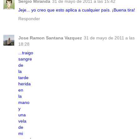
Sergio Miranda
31 de mayo de 2011 a las 15:42
Jeje... yo creo que esto aplica a cualquier país. ¡Buena tira!
Responder
Jose Ramon Santana Vazquez
31 de mayo de 2011 a las
18:28
...traigo
sangre
de
la
tarde
herida
en
la
mano
y
una
vela
de
mi