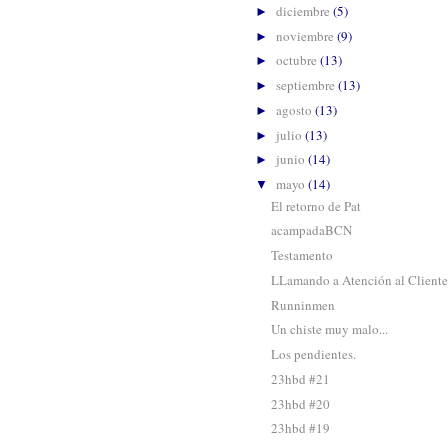
diciembre
(5)
►
noviembre
(9)
►
octubre
(13)
►
septiembre
(13)
►
agosto
(13)
►
julio
(13)
►
junio
(14)
►
mayo
(14)
▼
El retorno de Pat
acampadaBCN
Testamento
LLamando a Atención al Cliente.
Runninmen
Un chiste muy malo...
Los pendientes.
23hbd #21
23hbd #20
23hbd #19