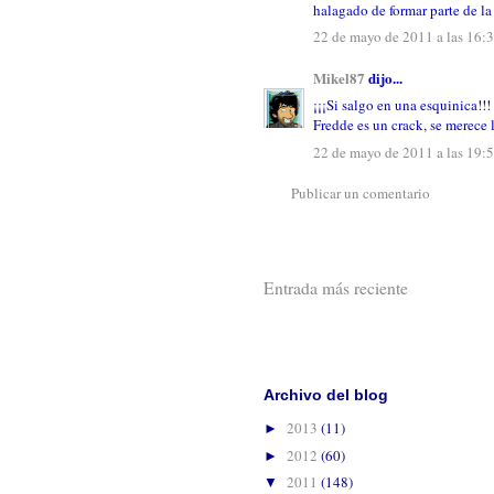
halagado de formar parte de la 
22 de mayo de 2011 a las 16:
Mikel87
dijo...
¡¡¡Si salgo en una esquinica!!!
Fredde es un crack, se merece 
22 de mayo de 2011 a las 19:
Publicar un comentario
Entrada más reciente
Suscribirse 
Archivo del blog
2013
(11)
►
2012
(60)
►
2011
(148)
▼