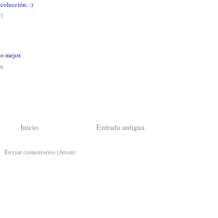
colección. :)
37
lo mejor.
59
Inicio
Entrada antigua
a:
Enviar comentarios (Atom)