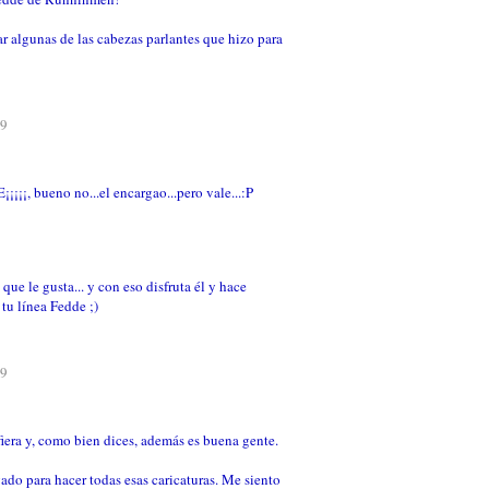
r algunas de las cabezas parlantes que hizo para
59
¡¡¡¡, bueno no...el encargao...pero vale...:P
ue le gusta... y con eso disfruta él y hace
 tu línea Fedde ;)
19
iera y, como bien dices, además es buena gente.
do para hacer todas esas caricaturas. Me siento