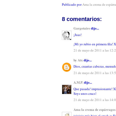
Publicado por
Ama la crema de espárr
8 comentarios:
Gargotaire
dijo...
¡Juas!
¡Mi yo rubio en primera fila! 
21 de mayo de 2011 a las 12:
by Atx
dijo...
Dios, cuantas cabezas, menud
21 de mayo de 2011 a las 13:
A.M.P.
dijo...
Que pasada! imprasionante! 
Soys unos cracs!
21 de mayo de 2011 a las 14:
Ama la crema de espárragos
jajajaja más bien el crack es