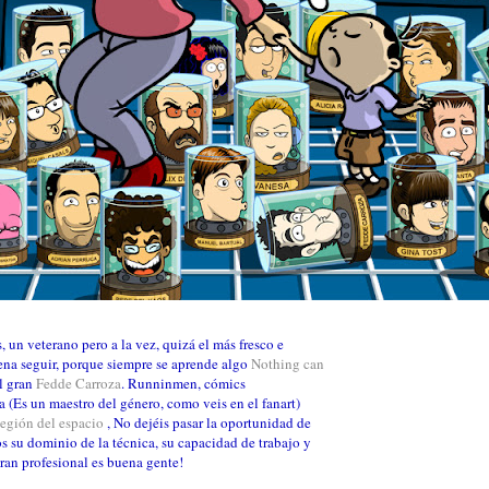
 un veterano pero a la vez, quizá el más fresco e
ena seguir, porque siempre se aprende algo
Nothing can
el gran
Fedde Carroza
. Runninmen, cómics
a (Es un maestro del género, como veis en el fanart)
legión del espacio
, No dejéis pasar la oportunidad de
 su dominio de la técnica, su capacidad de trabajo y
ran profesional es buena gente!