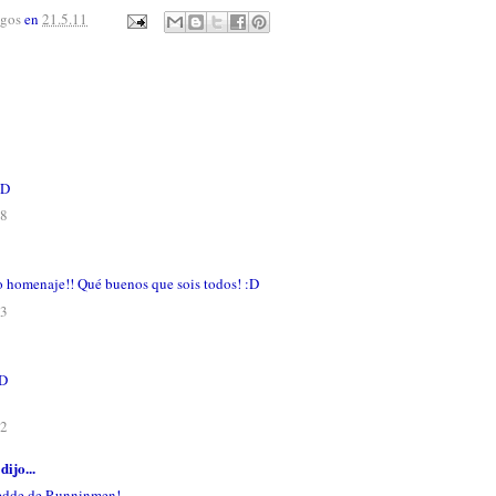
agos
en
21.5.11
XD
28
o homenaje!! Qué buenos que sois todos! :D
53
XD
02
dijo...
 Fedde de Runninmen!