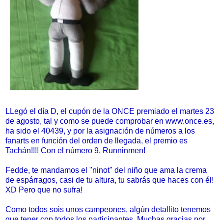
LLegó el día D, el cupón de la ONCE premiado el martes 23
de agosto, tal y como se puede comprobar en www.once.es,
ha sido el 40439, y por la asignación de números a los
fanarts en función del orden de llegada, el premio es
Tachán!!!! Con el número 9, Runninmen!
Fedde, te mandamos el "ninot" del niño que ama la crema
de espárragos, casi de tu altura, tu sabrás que haces con él!
XD Pero que no sufra!
Como todos sois unos campeones, algún detallito tenemos
que tener con todos los participantes. Muchas gracias por