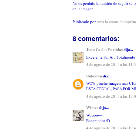
No os perdáis la ocasión de seguir su 
en la imagen.
Publicado por
Ama la crema de espárr
8 comentarios:
Juan Carlos Partidas
dijo...
Excelente FanArt. Totalmente 
4 de agosto de 2011 a las 11:
Unknown
dijo...
WOW pinche imagen mas CHID
ESTA GENIAL, PASA POR M
4 de agosto de 2011 a las 19:
Winter
dijo...
Woooo~~
Encantador :D
4 de agosto de 2011 a las 19: