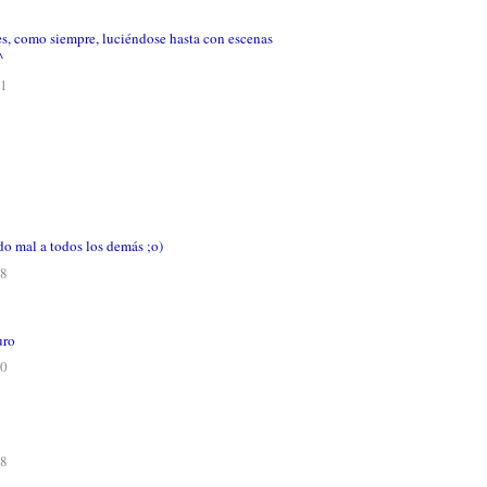
es, como siempre, luciéndose hasta con escenas
^
21
do mal a todos los demás ;o)
48
uro
10
08