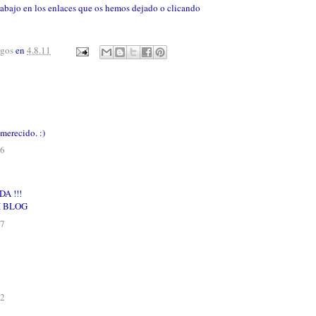
trabajo en los enlaces que os hemos dejado o clicando
agos
en
4.8.11
merecido. :)
56
A !!!
I BLOG
07
42