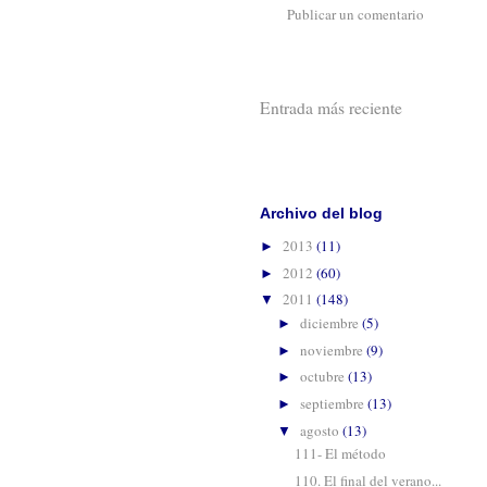
Publicar un comentario
Entrada más reciente
Suscribirse 
Archivo del blog
2013
(11)
►
2012
(60)
►
2011
(148)
▼
diciembre
(5)
►
noviembre
(9)
►
octubre
(13)
►
septiembre
(13)
►
agosto
(13)
▼
111- El método
110. El final del verano...