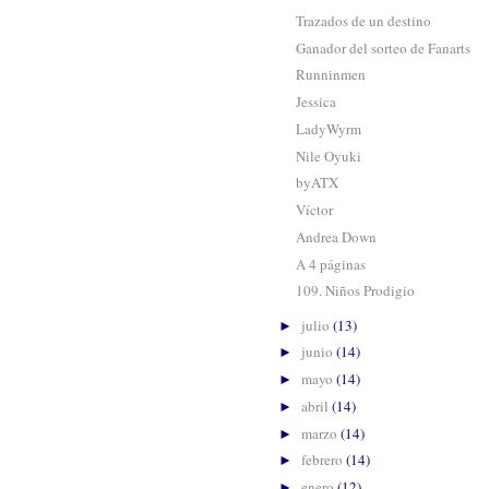
Trazados de un destino
Ganador del sorteo de Fanarts
Runninmen
Jessica
LadyWyrm
Nile Oyuki
byATX
Víctor
Andrea Down
A 4 páginas
109. Niños Prodigio
julio
(13)
►
junio
(14)
►
mayo
(14)
►
abril
(14)
►
marzo
(14)
►
febrero
(14)
►
enero
(12)
►